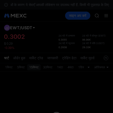
SKYAI
यकताओं के कारण ये सेवाएँ आपकी लोकेशन पर उपलब्ध नहीं हैं. किसी भी पूछताछ के लिए, कृपया
UNITREE 
क्रिप्टो खरीदें
मार्केट
स्पॉट
साइन अप करें
फ़्यूचर्स
SPCX ris
कमाएँ
SPCX
GOLD(X
AAOI
EWT
/
USDT
डिफ़ॉल
SKYAI
गया
0.3002
24 घंटे में उच्चतम
24 घंटे में वॉल्यूम
(
EWT
)
UNITREE 
0.3055
96.96K
स्पॉट ट्
SPCX ris
24 घंटे में न्यूनतम
24 घंटे में राशि
(
USDT
)
$
0.29
ज़्यादा
0.2938
29.33K
-0.39%
अपडेट क
प्राथमि
चार्ट
ऑर्डर बुक
मार्केट ट्रेड
जानकारी
ट्रेडिंग डेटा
मार्केट मूवर्स
को कस्ट
1मिनट
5मिनट
15मिनट
30मिनट
1घंटा
4घंटा
1दिन
ओरिजनल