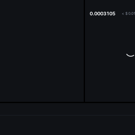
oa
0.0003105
<
$
0.0