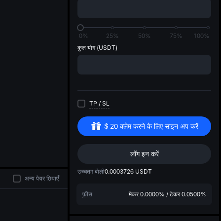
di
1
0%
25%
50%
75%
100%
कुल योग
(USDT)
TP
/
SL
$
20
क्लेम करने के लिए साइन अप करें
लॉग इन करें
उच्चतम बोली
0.0003726
USDT
अन्य पेयर छिपाएँ
फ़ीस
मेकर
0.0000%
/
टेकर
0.0500%