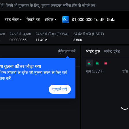
. किसी भी पूछताछ के लिए, कृपया कस्टमर सर्विस टीम से संपर्क करें.
इवेंट सेंटर
रिवॉर्ड हब
अधिक
$1,000,000 TradFi Gala
च्चतम
24 घंटे में न्यूनतम
24 घंटे में वॉल्यूम
(
EYWA
)
24 घंटे में राशि
(
USDT
)
8
0.0003056
11.40M
3.86K
ऑर्डर बुक
मार्केट ट्रेड
तुलना करें
ओरिजनल
ट्रेडिंग व्यू
डेप्थ
या तुलना फ़ीचर जोड़ा गया
मूल्य
(
USDT
)
राशि
भिन्न टोकनों के ट्रेंड की तुलना करने के लिए यहाँ
लिक करें
कन्फ़र्म करें