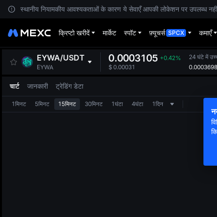
स्थानीय नियामकीय आवश्यकताओं के कारण ये सेवाएँ आपकी लोकेशन पर उपलब्ध नहीं हैं
क्रिप्टो खरीदें
मार्केट
स्पॉट
फ़्यूचर्स
कमाएँ
SPCX
0.0003105
EYWA
/
USDT
24 घंटे में उ
+0.42%
0.000369
EYWA
$
0.00031
चार्ट
जानकारी
ट्रेडिंग डेटा
1मिनट
5मिनट
15मिनट
30मिनट
1घंटा
4घंटा
1दिन
न
वि
क्