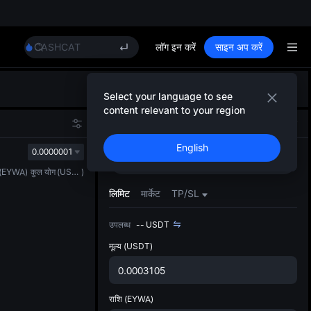
Unitree Future Now Live
GOLD(XAU)
SPCX
CASHCAT
लॉग इन करें
साइन अप करें
HFT
UNITREE
डिफ़ॉल
Unitree Future Now Live
Select your language to see
गया
GOLD(XAU)
content relevant to your region
स्पॉट ट्
SPCX
स्पॉट
फ़्यूचर्स
ज़्यादा
CASHCAT
English
अपडेट क
0.0000001
HFT
खरीदें
बेचें
प्राथमि
UNITREE
(
EYWA
)
कुल योग
(
USDT
)
को कस्ट
Unitree Future Now Live
लिमिट
मार्केट
TP/SL
उपलब्ध
--
USDT
मूल्य
(USDT)
राशि
(EYWA)