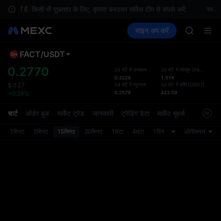
GOLD(X
हीं हैं. किसी भी पूछताछ के लिए, कृपया कस्टमर सर्विस टीम से संपर्क करें.
स्थानी
AAOI
क्रिप्टो खरीदें
मार्केट
स्पॉट
साइन अप करें
फ़्यूचर्स
SKYAI
कमाएँ
SPCX
UNITREE 
SPCX ris
FACT
/
USDT
डिफ़ॉल
GOLD(X
गया
0.2770
24 घंटे में उच्चतम
24 घंटे में वॉल्यूम
(
FACT
)
AAOI
0.3229
1.51K
स्पॉट ट्
SKYAI
24 घंटे में न्यूनतम
24 घंटे में राशि
(
USDT
)
$
0.27
ज़्यादा
0.2579
423.59
+0.39%
UNITREE 
अपडेट क
SPCX ris
प्राथमि
चार्ट
ऑर्डर बुक
मार्केट ट्रेड
जानकारी
ट्रेडिंग डेटा
मार्केट मूवर्स
को कस्ट
1मिनट
5मिनट
15मिनट
30मिनट
1घंटा
4घंटा
1दिन
ओरिजनल