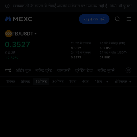
SKYAI
कीय आवश्यकताओं के कारण ये सेवाएँ आपकी लोकेशन पर उपलब्ध नहीं हैं. किसी भी पूछताछ के ल
UNITREE 
क्रिप्टो खरीदें
मार्केट
स्पॉट
साइन अप करें
फ़्यूचर्स
SPCX ris
कमाएँ
SPCX
GOLD(X
AAOI
FB
/
USDT
डिफ़ॉल
SKYAI
गया
0.3527
24 घंटे में उच्चतम
24 घंटे में वॉल्यूम
(
FB
)
UNITREE 
0.3572
167.85K
स्पॉट ट्
SPCX ris
24 घंटे में न्यूनतम
24 घंटे में राशि
(
USDT
)
$
0.35
ज़्यादा
0.3375
57.98K
+2.52%
अपडेट क
प्राथमि
चार्ट
ऑर्डर बुक
मार्केट ट्रेड
जानकारी
ट्रेडिंग डेटा
मार्केट मूवर्स
को कस्ट
1मिनट
5मिनट
15मिनट
30मिनट
1घंटा
4घंटा
1दिन
ओरिजनल