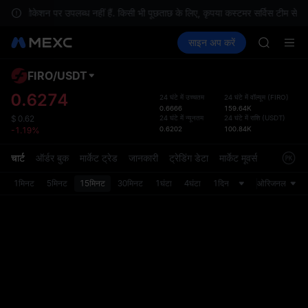
SKYAI
की लोकेशन पर उपलब्ध नहीं हैं. किसी भी पूछताछ के लिए, कृपया कस्टमर सर्विस टीम से संपर्
ACE
क्रिप्टो खरीदें
मार्केट
स्पॉट
साइन अप करें
फ़्यूचर्स
HFT
कमाएँ
UNITREE
SPCX
UNITREE
FIRO
/
USDT
डिफ़ॉल
Unitree 
गया
0.6274
24 घंटे में उच्चतम
24 घंटे में वॉल्यूम
(
FIRO
)
UNITREE 
0.6666
159.64K
स्पॉट ट्
SPCX ris
24 घंटे में न्यूनतम
24 घंटे में राशि
(
USDT
)
$
0.62
ज़्यादा
0.6202
100.84K
-1.19%
SKYAI
अपडेट क
ACE
प्राथमि
चार्ट
ऑर्डर बुक
मार्केट ट्रेड
जानकारी
ट्रेडिंग डेटा
मार्केट मूवर्स
HFT
को कस्ट
SPCX
1मिनट
5मिनट
15मिनट
30मिनट
1घंटा
4घंटा
1दिन
ओरिजनल
UNITREE
Unitree 
UNITREE 
SPCX ris