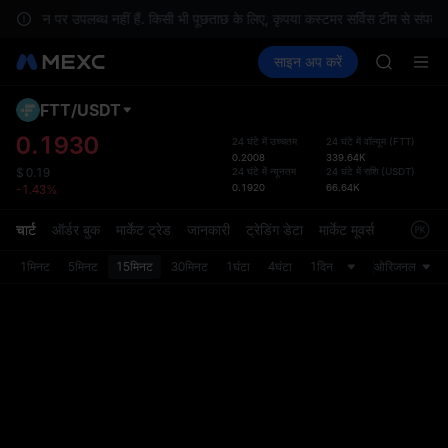
SPCX ris
केशन पर उपलब्ध नहीं हैं. किसी भी पूछताछ के लिए, कृपया कस्टमर सर्विस टीम से संपर्क कर
GOLD(X
क्रिप्टो खरीदें
मार्केट
स्पॉट
साइन अप करें
फ़्यूचर्स
AAOI
कमाएँ
SPCX
SKYAI
UNITREE 
FTT
/
USDT
डिफ़ॉल
SPCX ris
गया
0.1930
24 घंटे में उच्चतम
24 घंटे में वॉल्यूम
(
FTT
)
GOLD(X
0.2008
339.64K
स्पॉट ट्
AAOI
24 घंटे में न्यूनतम
24 घंटे में राशि
(
USDT
)
$
0.19
ज़्यादा
0.1920
66.64K
-1.43%
SKYAI
अपडेट क
UNITREE 
प्राथमि
चार्ट
ऑर्डर बुक
मार्केट ट्रेड
जानकारी
ट्रेडिंग डेटा
मार्केट मूवर्स
SPCX ris
को कस्ट
1मिनट
5मिनट
15मिनट
30मिनट
1घंटा
4घंटा
1दिन
ओरिजनल