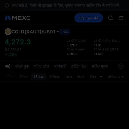
SKYAI
पलब्ध नहीं हैं. किसी भी पूछताछ के लिए, कृपया कस्टमर सर्विस टीम से संपर्क करें.
ACE
क्रिप्टो खरीदें
मार्केट
स्पॉट
साइन अप करें
फ़्यूचर्स
HFT
कमाएँ
UNITREE
SPCX
UNITREE
GOLD(XAUT)
/
USD1
डिफ़ॉल
0 फ़ीस
Unitree 
गया
4,272.3
24 घंटे में उच्चतम
24 घंटे में वॉल्यूम
(
GOLD(XAUT)
SKYAI
4,278.0
12.91
स्पॉट ट्
ACE
24 घंटे में न्यूनतम
24 घंटे में राशि
(
USD1
)
$
4,269.94
ज़्यादा
4,208.0
54.60K
+1.29%
HFT
अपडेट क
SPCX
प्राथमि
चार्ट
ऑर्डर बुक
मार्केट ट्रेड
जानकारी
ट्रेडिंग डेटा
मार्केट मूवर्स
UNITREE
को कस्ट
Unitree 
1मिनट
5मिनट
15मिनट
30मिनट
1घंटा
4घंटा
1दिन
ओरिजनल