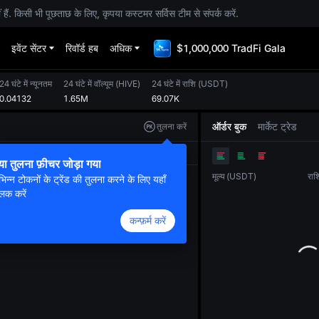
. किसी भी पूछताछ के लिए, कृपया कस्टमर सर्विस टीम से संपर्क करें.
इवेंट सेंटर
रिवॉर्ड हब
अधिक
$1,000,000 TradFi Gala
24 घंटे में न्यूनतम
24 घंटे में वॉल्यूम
(
HIVE
)
24 घंटे में राशि
(
USDT
)
0.04132
1.65M
69.07K
ऑर्डर बुक
मार्केट ट्रेड
तुलना करें
ओरिजनल
ट्रेडिंग व्यू
डेप्थ
या तुलना फ़ीचर जोड़ा गया
मूल्य
(
USDT
)
राश
भिन्न टोकनों के ट्रेंड की तुलना करने के लिए यहाँ
लिक करें
कन्फ़र्म करें