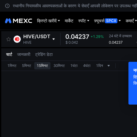
स्थानीय नियामकीय आवश्यकताओं के कारण ये सेवाएँ आपकी लोकेशन पर उपलब्ध नहीं हैं
क्रिप्टो खरीदें
मार्केट
स्पॉट
फ़्यूचर्स
कमाएँ
SPCX
0.04237
HIVE
/
USDT
24 घंटे में उच्चतम
+1.29%
0.04237
HIVE
$
0.042
चार्ट
जानकारी
ट्रेडिंग डेटा
1मिनट
5मिनट
15मिनट
30मिनट
1घंटा
4घंटा
1दिन
न
वि
क्