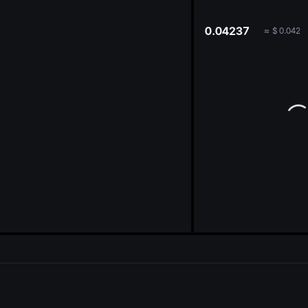
oa
0.04237
≈
$
0.042