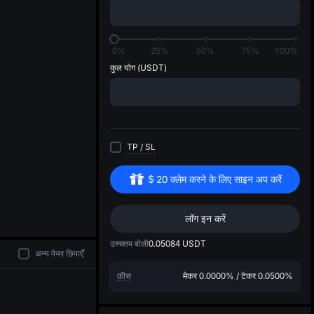
di
0%
25%
50%
75%
100%
कुल योग
(USDT)
TP
/
SL
$
20
क्लेम करने के लिए साइन अप करें
लॉग इन करें
उच्चतम बोली
0.05084
USDT
अन्य पेयर छिपाएँ
फ़ीस
मेकर
0.0000%
/
टेकर
0.0500%