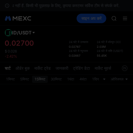
SKYAI
ब्ध नहीं हैं. किसी भी पूछताछ के लिए, कृपया कस्टमर सर्विस टीम से संपर्क करें.
स
ACE
क्रिप्टो खरीदें
मार्केट
स्पॉट
साइन अप करें
फ़्यूचर्स
AAOI
कमाएँ
UNITREE
SPCX
UNITREE
ID
/
USDT
डिफ़ॉल
Unitree 
गया
0.02700
24 घंटे में उच्चतम
24 घंटे में वॉल्यूम
(
ID
)
UNITREE 
0.02787
2.03M
स्पॉट ट्
SPCX ris
24 घंटे में न्यूनतम
24 घंटे में राशि
(
USDT
)
$
0.026
ज़्यादा
0.02667
55.45K
-2.42%
SKYAI
अपडेट क
ACE
प्राथमि
चार्ट
ऑर्डर बुक
मार्केट ट्रेड
जानकारी
ट्रेडिंग डेटा
मार्केट मूवर्स
AAOI
को कस्ट
SPCX
1मिनट
5मिनट
15मिनट
30मिनट
1घंटा
4घंटा
1दिन
ओरिजनल
UNITREE
Unitree 
UNITREE 
SPCX ris