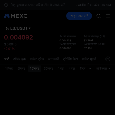
MINIMA
 के लिए, कृपया कस्टमर सर्विस टीम से संपर्क करें.
स्थानीय नियामकीय आवश्यकताओं क
HEI
क्रिप्टो खरीदें
मार्केट
स्पॉट
साइन अप करें
फ़्यूचर्स
CAP
कमाएँ
PLTR
UNITREE
BLESS
L3
/
USDT
डिफ़ॉल
MINIMA
गया
0.004092
24 घंटे में उच्चतम
24 घंटे में वॉल्यूम
(
L3
)
HEI
0.004231
13.79M
स्पॉट ट्
CAP
24 घंटे में न्यूनतम
24 घंटे में राशि
(
USDT
)
$
0.0040
ज़्यादा
0.004066
57.13K
-2.01%
UNITREE
अपडेट क
प्राथमि
चार्ट
ऑर्डर बुक
मार्केट ट्रेड
जानकारी
ट्रेडिंग डेटा
मार्केट मूवर्स
को कस्ट
1मिनट
5मिनट
15मिनट
30मिनट
1घंटा
4घंटा
1दिन
ओरिजनल