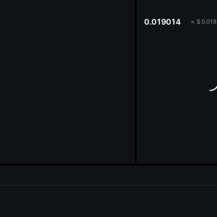
oa
0.019014
≈
$
0.018