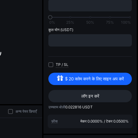
di
0%
25%
50%
75%
100%
कुल योग
(USDT)
TP
/
SL
$
20
क्लेम करने के लिए साइन अप करें
लॉग इन करें
उच्चतम बोली
0.022816
USDT
अन्य पेयर छिपाएँ
फ़ीस
मेकर
0.0000%
/
टेकर
0.0500%