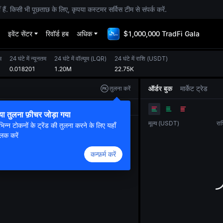
. किसी भी पूछताछ के लिए, कृपया कस्टमर सर्विस टीम से संपर्क करें.
इवेंट सेंटर
रिवॉर्ड हब
अधिक
$1,000,000 TradFi Gala
म
24 घंटे में न्यूनतम
24 घंटे में वॉल्यूम
(
LQR
)
24 घंटे में राशि
(
USDT
)
0.018201
1.20M
22.75K
ऑर्डर बुक
मार्केट ट्रेड
तुलना करें
ओरिजनल
ट्रेडिंग व्यू
डेप्थ
या तुलना फ़ीचर जोड़ा गया
मूल्य
(
USDT
)
रा
भिन्न टोकनों के ट्रेंड की तुलना करने के लिए यहाँ
लिक करें
कन्फ़र्म करें