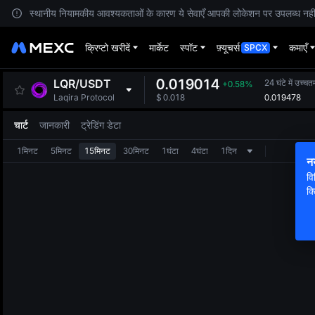
स्थानीय नियामकीय आवश्यकताओं के कारण ये सेवाएँ आपकी लोकेशन पर उपलब्ध नहीं हैं
क्रिप्टो खरीदें
मार्केट
स्पॉट
फ़्यूचर्स
कमाएँ
SPCX
0.019014
LQR
/
USDT
24 घंटे में उच्चत
+0.58%
0.019478
Laqira Protocol
$
0.018
चार्ट
जानकारी
ट्रेडिंग डेटा
1मिनट
5मिनट
15मिनट
30मिनट
1घंटा
4घंटा
1दिन
न
वि
क्