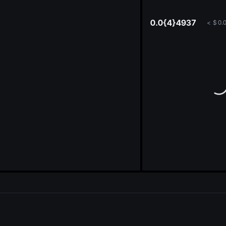
oa
0.0{4}4937
<
$
0.