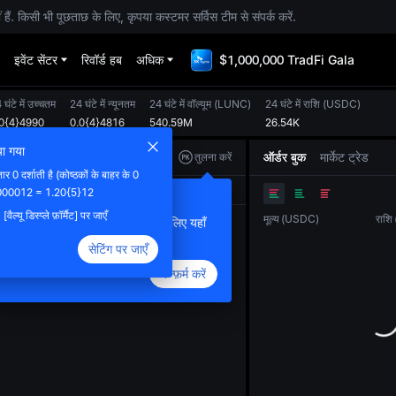
. किसी भी पूछताछ के लिए, कृपया कस्टमर सर्विस टीम से संपर्क करें.
इवेंट सेंटर
रिवॉर्ड हब
अधिक
$1,000,000 TradFi Gala
 घंटे में उच्चतम
24 घंटे में न्यूनतम
24 घंटे में वॉल्यूम
(
LUNC
)
24 घंटे में राशि
(
USDC
)
.0{4}4990
0.0{4}4816
540.59M
26.54K
िया गया
ऑर्डर बुक
मार्केट ट्रेड
तुलना करें
ार 0 दर्शाती है (कोष्ठकों के बाहर के 0
ओरिजनल
ट्रेडिंग व्यू
डेप्थ
20000012 = 1.20{5}12
या तुलना फ़ीचर जोड़ा गया
ल्यू डिस्प्ले फ़ॉर्मैट] पर जाएँ
मूल्य
(
USDC
)
राशि
भिन्न टोकनों के ट्रेंड की तुलना करने के लिए यहाँ
लिक करें
सेटिंग पर जाएँ
कन्फ़र्म करें