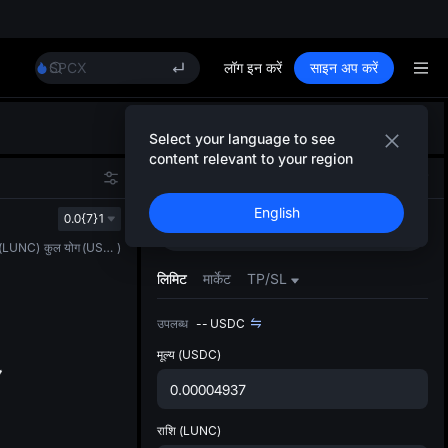
Unitree Future Now Live
GOLD(XAU)
SPCX
लॉग इन करें
साइन अप करें
CASHCAT
HFT
डिफ़ॉल
UNITREE
Select your language to see
गया
Unitree Future Now Live
content relevant to your region
स्पॉट ट्
GOLD(XAU)
स्पॉट
फ़्यूचर्स
ज़्यादा
SPCX
English
अपडेट क
0.0{7}1
CASHCAT
खरीदें
बेचें
प्राथमि
HFT
(
LUNC
)
कुल योग
(
USDC
)
को कस्ट
UNITREE
लिमिट
मार्केट
TP/SL
Unitree Future Now Live
उपलब्ध
--
USDC
मूल्य
(USDC)
राशि
(LUNC)