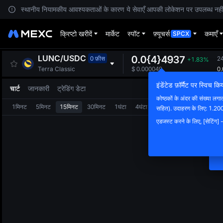
स्थानीय नियामकीय आवश्यकताओं के कारण ये सेवाएँ आपकी लोकेशन पर उपलब्ध नहीं हैं
क्रिप्टो खरीदें
मार्केट
स्पॉट
फ़्यूचर्स
कमाएँ
SPCX
LUNC
/
USDC
0.0{4}4937
0 फ़ीस
24
+1.83%
0
Terra Classic
$
0.000049
इंडेंटेड फ़ॉर्मैट पर स्विच क
चार्ट
जानकारी
ट्रेडिंग डेटा
कोष्ठकों के अंदर की संख्या लगात
1मिनट
5मिनट
15मिनट
30मिनट
1घंटा
4घंटा
1दिन
सहित). उदाहरण के लिए: 1.
न
एडजस्ट करने के लिए, [सेटिंग] - [वै
वि
क्