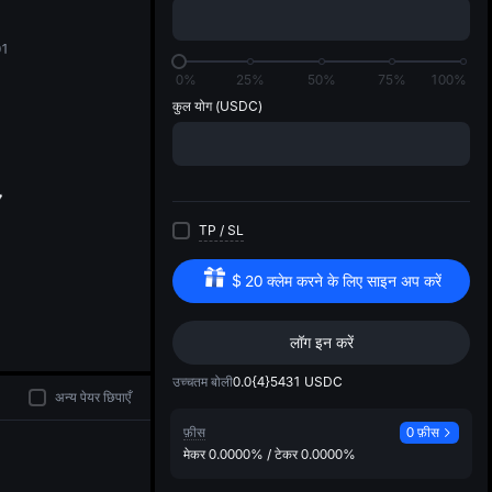
di
01
0%
25%
50%
75%
100%
कुल योग
(USDC)
TP
/
SL
$
20
क्लेम करने के लिए साइन अप करें
लॉग इन करें
उच्चतम बोली
0.0{4}5431
USDC
अन्य पेयर छिपाएँ
फ़ीस
0 फ़ीस
मेकर
0.0000%
/
टेकर
0.0000%