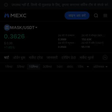
SKYAI
 पर उपलब्ध नहीं हैं. किसी भी पूछताछ के लिए, कृपया कस्टमर सर्विस टीम से संपर्क करें.
ACE
क्रिप्टो खरीदें
मार्केट
स्पॉट
साइन अप करें
फ़्यूचर्स
HFT
कमाएँ
UNITREE
SPCX
UNITREE
MASK
/
USDT
डिफ़ॉल
Unitree 
गया
0.3626
24 घंटे में उच्चतम
24 घंटे में वॉल्यूम
(
MASK
)
UNITREE 
0.3689
152.63K
स्पॉट ट्
SPCX ris
24 घंटे में न्यूनतम
24 घंटे में राशि
(
USDT
)
$
0.36
ज़्यादा
0.3544
55.11K
+1.65%
SKYAI
अपडेट क
ACE
प्राथमि
चार्ट
ऑर्डर बुक
मार्केट ट्रेड
जानकारी
ट्रेडिंग डेटा
मार्केट मूवर्स
HFT
को कस्ट
SPCX
1मिनट
5मिनट
15मिनट
30मिनट
1घंटा
4घंटा
1दिन
ओरिजनल
UNITREE
Unitree 
UNITREE 
SPCX ris