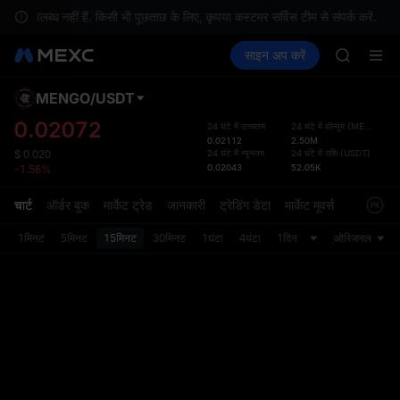
TUT
 उपलब्ध नहीं हैं. किसी भी पूछताछ के लिए, कृपया कस्टमर सर्विस टीम से संपर्क करें.
BMT
क्रिप्टो खरीदें
मार्केट
स्पॉट
साइन अप करें
फ़्यूचर्स
MUBARA
कमाएँ
SPCX
UNITREE 
TUT
MENGO
/
USDT
डिफ़ॉल
BMT
गया
0.02072
24 घंटे में उच्चतम
24 घंटे में वॉल्यूम
(
MENGO
)
MUBARA
0.02112
2.50M
स्पॉट ट्
UNITREE 
24 घंटे में न्यूनतम
24 घंटे में राशि
(
USDT
)
$
0.020
ज़्यादा
0.02043
52.05K
-1.56%
अपडेट क
प्राथमि
चार्ट
ऑर्डर बुक
मार्केट ट्रेड
जानकारी
ट्रेडिंग डेटा
मार्केट मूवर्स
को कस्ट
1मिनट
5मिनट
15मिनट
30मिनट
1घंटा
4घंटा
1दिन
ओरिजनल