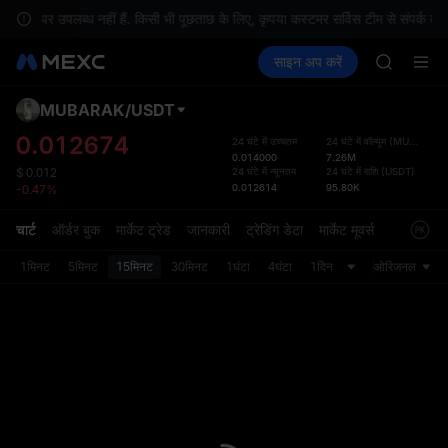
GOLD(X
शन पर उपलब्ध नहीं हैं. किसी भी पूछताछ के लिए, कृपया कस्टमर सर्विस टीम से संपर्क करें.
SPCX
क्रिप्टो खरीदें
मार्केट
स्पॉट
साइन अप करें
फ़्यूचर्स
CASHCA
कमाएँ
SPCX
HFT
UNITREE
MUBARAK
/
USDT
डिफ़ॉल
Unitree 
गया
0.012674
24 घंटे में उच्चतम
24 घंटे में वॉल्यूम
(
MUBARAK
)
GOLD(X
0.014000
7.26M
स्पॉट ट्
SPCX
24 घंटे में न्यूनतम
24 घंटे में राशि
(
USDT
)
$
0.012
ज़्यादा
0.012614
95.80K
-0.47%
CASHCA
अपडेट क
HFT
प्राथमि
चार्ट
ऑर्डर बुक
मार्केट ट्रेड
जानकारी
ट्रेडिंग डेटा
मार्केट मूवर्स
UNITREE
को कस्ट
Unitree 
1मिनट
5मिनट
15मिनट
30मिनट
1घंटा
4घंटा
1दिन
ओरिजनल