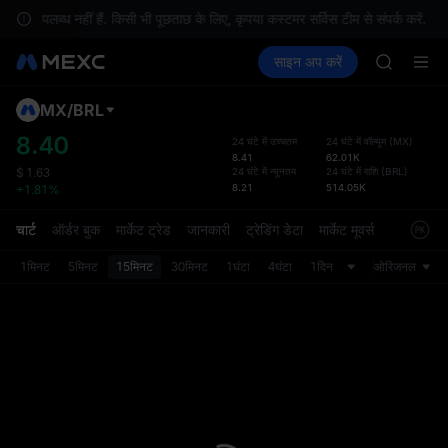
SKYAI
 उपलब्ध नहीं हैं. किसी भी पूछताछ के लिए, कृपया कस्टमर सर्विस टीम से संपर्क करें.
ACE
क्रिप्टो खरीदें
मार्केट
स्पॉट
साइन अप करें
फ़्यूचर्स
HFT
कमाएँ
UNITREE
SPCX
UNITREE
MX
/
BRL
डिफ़ॉल
Unitree 
गया
8.40
24 घंटे में उच्चतम
24 घंटे में वॉल्यूम
(
MX
)
UNITREE 
8.41
62.01K
स्पॉट ट्
SPCX ris
24 घंटे में न्यूनतम
24 घंटे में राशि
(
BRL
)
$
1.63
ज़्यादा
8.21
514.05K
+1.81%
SKYAI
अपडेट क
ACE
प्राथमि
चार्ट
ऑर्डर बुक
मार्केट ट्रेड
जानकारी
ट्रेडिंग डेटा
मार्केट मूवर्स
HFT
को कस्ट
SPCX
1मिनट
5मिनट
15मिनट
30मिनट
1घंटा
4घंटा
1दिन
ओरिजनल
UNITREE
Unitree 
UNITREE 
SPCX ris