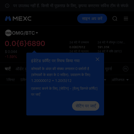
TUT
शन पर उपलब्ध नहीं हैं. किसी भी पूछताछ के लिए, कृपया कस्टमर सर्विस टीम से संपर्क करें
BMT
क्रिप्टो खरीदें
मार्केट
स्पॉट
साइन अप करें
फ़्यूचर्स
MUBARA
कमाएँ
SPCX
UNITREE 
TUT
OMG
/
BTC
डिफ़ॉल
BMT
गया
0.0{6}6890
24 घंटे में उच्चतम
24 घंटे में वॉल्यूम
(
OMG
)
MUBARA
0.0{6}7012
191.31K
स्पॉट ट्
UNITREE 
24 घंटे में न्यूनतम
24 घंटे में राशि
(
BTC
)
$
0.044
ज़्यादा
0.0{6}6750
0.13
-1.59%
अपडेट क
इंडेंटेड फ़ॉर्मैट पर स्विच किया गया
प्राथमि
चार्ट
ऑर्डर बुक
मार्केट ट्रेड
जानकारी
ट्रेडिंग डेटा
मार्केट मूवर्स
कोष्ठकों के अंदर की संख्या लगातार 0 दर्शाती है
को कस्ट
(कोष्ठकों के बाहर के 0 सहित). उदाहरण के लिए:
1मिनट
5मिनट
15मिनट
30मिनट
1घंटा
4घंटा
1दिन
ओरिजनल
1.20000012 = 1.20{5}12
एडजस्ट करने के लिए, [सेटिंग] - [वैल्यू डिस्प्ले फ़ॉर्मैट]
पर जाएँ
सेटिंग पर जाएँ