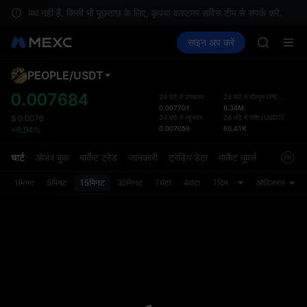
GOLD(X
पलब्ध नहीं हैं. किसी भी पूछताछ के लिए, कृपया कस्टमर सर्विस टीम से संपर्क करें.
AAOI
क्रिप्टो खरीदें
मार्केट
स्पॉट
साइन अप करें
फ़्यूचर्स
SKYAI
कमाएँ
SPCX
UNITREE 
SPCX ris
PEOPLE
/
USDT
डिफ़ॉल
GOLD(X
गया
0.007684
24 घंटे में उच्चतम
24 घंटे में वॉल्यूम
(
PEOPLE
)
AAOI
0.007701
8.34M
स्पॉट ट्
SKYAI
24 घंटे में न्यूनतम
24 घंटे में राशि
(
USDT
)
$
0.0076
ज़्यादा
0.007059
60.41K
+6.94%
UNITREE 
अपडेट क
SPCX ris
प्राथमि
चार्ट
ऑर्डर बुक
मार्केट ट्रेड
जानकारी
ट्रेडिंग डेटा
मार्केट मूवर्स
को कस्ट
1मिनट
5मिनट
15मिनट
30मिनट
1घंटा
4घंटा
1दिन
ओरिजनल