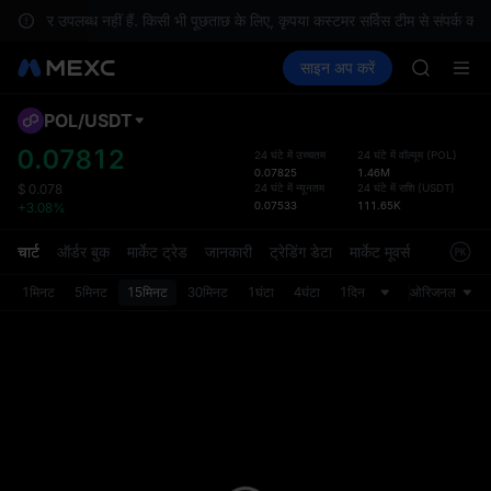
SPCX ris
न पर उपलब्ध नहीं हैं. किसी भी पूछताछ के लिए, कृपया कस्टमर सर्विस टीम से संपर्क करें.
GOLD(X
क्रिप्टो खरीदें
मार्केट
स्पॉट
साइन अप करें
फ़्यूचर्स
AAOI
कमाएँ
SPCX
SKYAI
UNITREE 
POL
/
USDT
डिफ़ॉल
SPCX ris
गया
0.07812
24 घंटे में उच्चतम
24 घंटे में वॉल्यूम
(
POL
)
GOLD(X
0.07825
1.46M
स्पॉट ट्
AAOI
24 घंटे में न्यूनतम
24 घंटे में राशि
(
USDT
)
$
0.078
ज़्यादा
0.07533
111.65K
+3.08%
SKYAI
अपडेट क
UNITREE 
प्राथमि
चार्ट
ऑर्डर बुक
मार्केट ट्रेड
जानकारी
ट्रेडिंग डेटा
मार्केट मूवर्स
SPCX ris
को कस्ट
1मिनट
5मिनट
15मिनट
30मिनट
1घंटा
4घंटा
1दिन
ओरिजनल