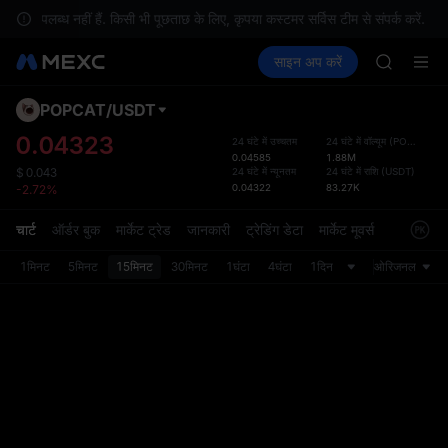
BLESS
 उपलब्ध नहीं हैं. किसी भी पूछताछ के लिए, कृपया कस्टमर सर्विस टीम से संपर्क करें.
SPCX
क्रिप्टो खरीदें
मार्केट
स्पॉट
साइन अप करें
फ़्यूचर्स
HEI
कमाएँ
PLTR
NVDA
UNITREE
POPCAT
/
USDT
डिफ़ॉल
Unitree 
गया
0.04323
24 घंटे में उच्चतम
24 घंटे में वॉल्यूम
(
POPCAT
)
BLESS
0.04585
1.88M
स्पॉट ट्
SPCX
24 घंटे में न्यूनतम
24 घंटे में राशि
(
USDT
)
$
0.043
ज़्यादा
0.04322
83.27K
-2.72%
HEI
अपडेट क
NVDA
प्राथमि
चार्ट
ऑर्डर बुक
मार्केट ट्रेड
जानकारी
ट्रेडिंग डेटा
मार्केट मूवर्स
UNITREE
को कस्ट
Unitree 
1मिनट
5मिनट
15मिनट
30मिनट
1घंटा
4घंटा
1दिन
ओरिजनल