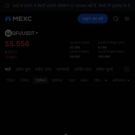
श्यकताओं के कारण ये सेवाएँ आपकी लोकेशन पर उपलब्ध नहीं हैं. किसी भी पूछताछ के लिए, कृप
SPCX ris
क्रिप्टो खरीदें
मार्केट
स्पॉट
साइन अप करें
फ़्यूचर्स
GOLD(X
कमाएँ
SPCX
AAOI
SKYAI
QFI
/
USDT
डिफ़ॉल
UNITREE 
गया
55.556
24 घंटे में उच्चतम
24 घंटे में वॉल्यूम
(
QFI
)
SPCX ris
57.096
6.15K
स्पॉट ट्
GOLD(X
24 घंटे में न्यूनतम
24 घंटे में राशि
(
USDT
)
$
55.51
ज़्यादा
54.640
342.40K
-0.48%
AAOI
अपडेट क
SKYAI
प्राथमि
चार्ट
ऑर्डर बुक
मार्केट ट्रेड
जानकारी
ट्रेडिंग डेटा
मार्केट मूवर्स
UNITREE 
को कस्ट
SPCX ris
1मिनट
5मिनट
15मिनट
30मिनट
1घंटा
4घंटा
1दिन
ओरिजनल