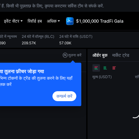
. किसी भी पूछताछ के लिए, कृपया कस्टमर सर्विस टीम से संपर्क करें.
इवेंट सेंटर
रिवॉर्ड हब
अधिक
$1,000,000 TradFi Gala
टे में न्यूनतम
24 घंटे में वॉल्यूम
(
RLC
)
24 घंटे में राशि
(
USDT
)
690
209.57K
57.09K
ऑर्डर बुक
मार्केट ट्रेड
तुलना करें
ओरिजनल
ट्रेडिंग व्यू
डेप्थ
या तुलना फ़ीचर जोड़ा गया
मूल्य
(
USDT
)
रा
भिन्न टोकनों के ट्रेंड की तुलना करने के लिए यहाँ
लिक करें
कन्फ़र्म करें