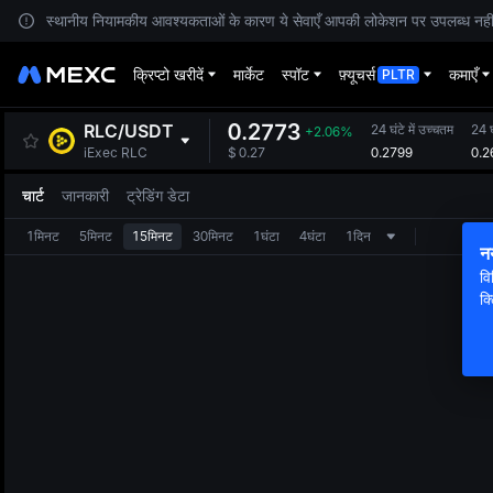
स्थानीय नियामकीय आवश्यकताओं के कारण ये सेवाएँ आपकी लोकेशन पर उपलब्ध नहीं हैं
क्रिप्टो खरीदें
मार्केट
स्पॉट
फ़्यूचर्स
कमाएँ
PLTR
0.2773
RLC
/
USDT
24 घंटे में उच्चतम
24 घं
+2.06%
0.2799
0.2
iExec RLC
$
0.27
चार्ट
जानकारी
ट्रेडिंग डेटा
1मिनट
5मिनट
15मिनट
30मिनट
1घंटा
4घंटा
1दिन
न
वि
क्