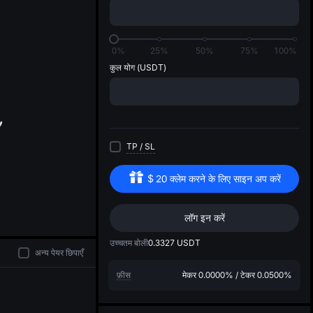
di
0%
25%
50%
75%
100%
कुल योग
(USDT)
TP
/
SL
$
20
क्लेम करने के लिए साइन अप करें
लॉग इन करें
उच्चतम बोली
0.3327
USDT
अन्य पेयर छिपाएँ
फ़ीस
मेकर
0.0000%
/
टेकर
0.0500%