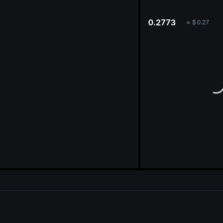
oa
0.2773
≈
$
0.27