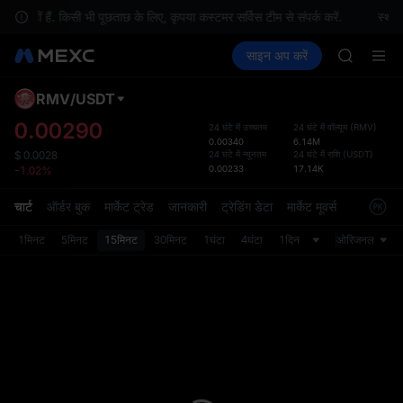
SKYAI
नहीं हैं. किसी भी पूछताछ के लिए, कृपया कस्टमर सर्विस टीम से संपर्क करें.
स्थान
ACE
क्रिप्टो खरीदें
मार्केट
स्पॉट
साइन अप करें
फ़्यूचर्स
HFT
कमाएँ
SPCX
SPCX
UNITREE
RMV
/
USDT
डिफ़ॉल
Unitree 
गया
0.00290
24 घंटे में उच्चतम
24 घंटे में वॉल्यूम
(
RMV
)
SKYAI
0.00340
6.14M
स्पॉट ट्
ACE
24 घंटे में न्यूनतम
24 घंटे में राशि
(
USDT
)
$
0.0028
ज़्यादा
0.00233
17.14K
-1.02%
HFT
अपडेट क
SPCX
प्राथमि
चार्ट
ऑर्डर बुक
मार्केट ट्रेड
जानकारी
ट्रेडिंग डेटा
मार्केट मूवर्स
UNITREE
को कस्ट
Unitree 
1मिनट
5मिनट
15मिनट
30मिनट
1घंटा
4घंटा
1दिन
ओरिजनल