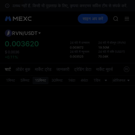
GOLD(X
 उपलब्ध नहीं हैं. किसी भी पूछताछ के लिए, कृपया कस्टमर सर्विस टीम से संपर्क करें.
AAOI
क्रिप्टो खरीदें
मार्केट
स्पॉट
साइन अप करें
फ़्यूचर्स
SKYAI
कमाएँ
SPCX
UNITREE 
SPCX ris
RVN
/
USDT
डिफ़ॉल
GOLD(X
गया
0.003620
24 घंटे में उच्चतम
24 घंटे में वॉल्यूम
(
RVN
)
AAOI
0.003672
19.50M
स्पॉट ट्
SKYAI
24 घंटे में न्यूनतम
24 घंटे में राशि
(
USDT
)
$
0.0036
ज़्यादा
0.003525
70.04K
+0.11%
UNITREE 
अपडेट क
SPCX ris
प्राथमि
चार्ट
ऑर्डर बुक
मार्केट ट्रेड
जानकारी
ट्रेडिंग डेटा
मार्केट मूवर्स
को कस्ट
1मिनट
5मिनट
15मिनट
30मिनट
1घंटा
4घंटा
1दिन
ओरिजनल