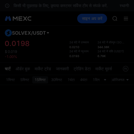
Unitree 
 हैं. किसी भी पूछताछ के लिए, कृपया कस्टमर सर्विस टीम से संपर्क करें.
स्थानीय न
GOLD(X
क्रिप्टो खरीदें
मार्केट
स्पॉट
साइन अप करें
फ़्यूचर्स
SPCX
कमाएँ
SPCX
CASHCA
HFT
SOLVEX
/
USDT
डिफ़ॉल
UNITREE
गया
0.0198
24 घंटे में उच्चतम
24 घंटे में वॉल्यूम
(
SOLVEX
)
Unitree 
0.0210
344.38K
स्पॉट ट्
GOLD(X
24 घंटे में न्यूनतम
24 घंटे में राशि
(
USDT
)
$
0.019
ज़्यादा
0.0193
6.79K
-1.00%
SPCX
अपडेट क
CASHCA
प्राथमि
चार्ट
ऑर्डर बुक
मार्केट ट्रेड
जानकारी
ट्रेडिंग डेटा
मार्केट मूवर्स
HFT
को कस्ट
UNITREE
1मिनट
5मिनट
15मिनट
30मिनट
1घंटा
4घंटा
1दिन
ओरिजनल
Unitree 