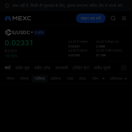
SPCX ris
उपलब्ध नहीं हैं. किसी भी पूछताछ के लिए, कृपया कस्टमर सर्विस टीम से संपर्क करें.
GOLD(X
क्रिप्टो खरीदें
मार्केट
स्पॉट
साइन अप करें
फ़्यूचर्स
AAOI
कमाएँ
SPCX
SKYAI
UNITREE 
S
/
USDC
डिफ़ॉल
0 फ़ीस
SPCX ris
गया
0.02331
24 घंटे में उच्चतम
24 घंटे में वॉल्यूम
(
S
)
GOLD(X
0.02341
2.59M
स्पॉट ट्
AAOI
24 घंटे में न्यूनतम
24 घंटे में राशि
(
USDC
)
$
0.023
ज़्यादा
0.02163
57.16K
+6.19%
SKYAI
अपडेट क
UNITREE 
प्राथमि
चार्ट
ऑर्डर बुक
मार्केट ट्रेड
जानकारी
ट्रेडिंग डेटा
मार्केट मूवर्स
SPCX ris
को कस्ट
1मिनट
5मिनट
15मिनट
30मिनट
1घंटा
4घंटा
1दिन
ओरिजनल