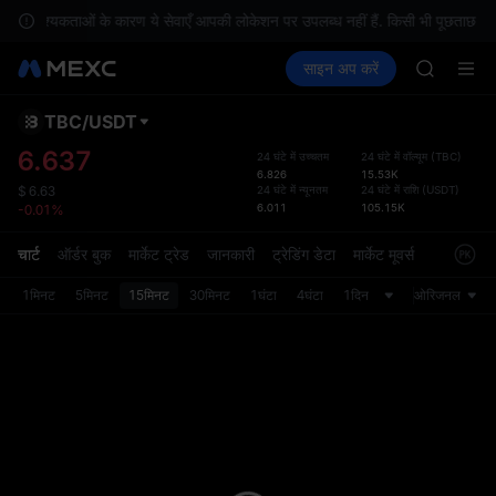
य आवश्यकताओं के कारण ये सेवाएँ आपकी लोकेशन पर उपलब्ध नहीं हैं. किसी भी पूछताछ के लिए
SPCX ris
क्रिप्टो खरीदें
मार्केट
स्पॉट
साइन अप करें
फ़्यूचर्स
GOLD(X
कमाएँ
SPCX
AAOI
SKYAI
TBC
/
USDT
डिफ़ॉल
UNITREE 
गया
6.637
24 घंटे में उच्चतम
24 घंटे में वॉल्यूम
(
TBC
)
SPCX ris
6.826
15.53K
स्पॉट ट्
GOLD(X
24 घंटे में न्यूनतम
24 घंटे में राशि
(
USDT
)
$
6.63
ज़्यादा
6.011
105.15K
-0.01%
AAOI
अपडेट क
SKYAI
प्राथमि
चार्ट
ऑर्डर बुक
मार्केट ट्रेड
जानकारी
ट्रेडिंग डेटा
मार्केट मूवर्स
UNITREE 
को कस्ट
SPCX ris
1मिनट
5मिनट
15मिनट
30मिनट
1घंटा
4घंटा
1दिन
ओरिजनल