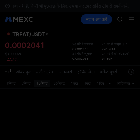
BLESS
लब्ध नहीं हैं. किसी भी पूछताछ के लिए, कृपया कस्टमर सर्विस टीम से संपर्क करें.
MINIMA
क्रिप्टो खरीदें
मार्केट
स्पॉट
साइन अप करें
फ़्यूचर्स
HEI
कमाएँ
PLTR
CAP
UNITREE
TREAT
/
USDT
डिफ़ॉल
Unitree 
गया
0.0002041
24 घंटे में उच्चतम
24 घंटे में वॉल्यूम
(
TREAT
)
BLESS
0.0002140
294.78M
स्पॉट ट्
MINIMA
24 घंटे में न्यूनतम
24 घंटे में राशि
(
USDT
)
$
0.00020
ज़्यादा
0.0002038
61.39K
-2.57%
HEI
अपडेट क
CAP
प्राथमि
चार्ट
ऑर्डर बुक
मार्केट ट्रेड
जानकारी
ट्रेडिंग डेटा
मार्केट मूवर्स
UNITREE
को कस्ट
Unitree 
1मिनट
5मिनट
15मिनट
30मिनट
1घंटा
4घंटा
1दिन
ओरिजनल