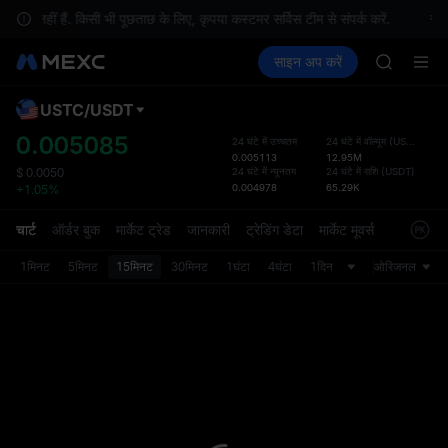
GOLD(X
ध नहीं हैं. किसी भी पूछताछ के लिए, कृपया कस्टमर सर्विस टीम से संपर्क करें.
स्थ
AAOI
क्रिप्टो खरीदें
मार्केट
स्पॉट
साइन अप करें
फ़्यूचर्स
SKYAI
कमाएँ
SPCX
UNITREE 
SPCX ris
USTC
/
USDT
डिफ़ॉल
GOLD(X
गया
0.005085
24 घंटे में उच्चतम
24 घंटे में वॉल्यूम
(
USTC
)
AAOI
0.005113
12.95M
स्पॉट ट्
SKYAI
24 घंटे में न्यूनतम
24 घंटे में राशि
(
USDT
)
$
0.0050
ज़्यादा
0.004978
65.29K
+1.05%
UNITREE 
अपडेट क
SPCX ris
प्राथमि
चार्ट
ऑर्डर बुक
मार्केट ट्रेड
जानकारी
ट्रेडिंग डेटा
मार्केट मूवर्स
को कस्ट
1मिनट
5मिनट
15मिनट
30मिनट
1घंटा
4घंटा
1दिन
ओरिजनल