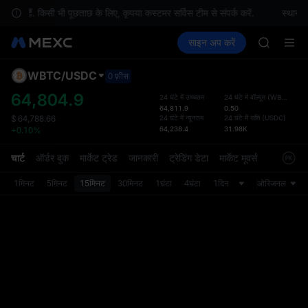
SKYAI
ीं हैं. किसी भी पूछताछ के लिए, कृपया कस्टमर सर्विस टीम से संपर्क करें.
स्थानीय
ACE
क्रिप्टो खरीदें
मार्केट
स्पॉट
साइन अप करें
फ़्यूचर्स
HFT
कमाएँ
UNITREE
SPCX
UNITREE
WBTC
/
USDC
डिफ़ॉल
0 फ़ीस
Unitree 
गया
64,804.9
24 घंटे में उच्चतम
24 घंटे में वॉल्यूम
(
WBTC
)
UNITREE 
64,811.9
0.50
स्पॉट ट्
SPCX ris
24 घंटे में न्यूनतम
24 घंटे में राशि
(
USDC
)
$
64,788.66
ज़्यादा
64,238.4
31.98K
+0.10%
SKYAI
अपडेट क
ACE
प्राथमि
चार्ट
ऑर्डर बुक
मार्केट ट्रेड
जानकारी
ट्रेडिंग डेटा
मार्केट मूवर्स
HFT
को कस्ट
SPCX
1मिनट
5मिनट
15मिनट
30मिनट
1घंटा
4घंटा
1दिन
ओरिजनल
UNITREE
Unitree 
UNITREE 
SPCX ris