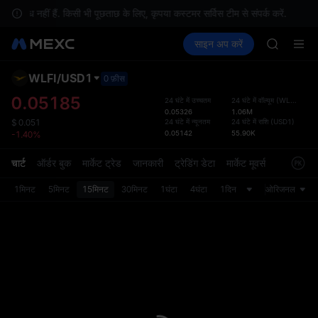
SKYAI
्ध नहीं हैं. किसी भी पूछताछ के लिए, कृपया कस्टमर सर्विस टीम से संपर्क करें.
स्
ACE
क्रिप्टो खरीदें
मार्केट
स्पॉट
साइन अप करें
फ़्यूचर्स
HFT
कमाएँ
UNITREE
SPCX
UNITREE
WLFI
/
USD1
डिफ़ॉल
0 फ़ीस
Unitree 
गया
0.05185
24 घंटे में उच्चतम
24 घंटे में वॉल्यूम
(
WLFI
)
UNITREE 
0.05326
1.06M
स्पॉट ट्
SPCX ris
24 घंटे में न्यूनतम
24 घंटे में राशि
(
USD1
)
$
0.051
ज़्यादा
0.05142
55.90K
-1.40%
SKYAI
अपडेट क
ACE
प्राथमि
चार्ट
ऑर्डर बुक
मार्केट ट्रेड
जानकारी
ट्रेडिंग डेटा
मार्केट मूवर्स
HFT
को कस्ट
SPCX
1मिनट
5मिनट
15मिनट
30मिनट
1घंटा
4घंटा
1दिन
ओरिजनल
UNITREE
Unitree 
UNITREE 
SPCX ris