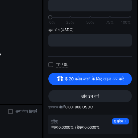
di
0%
25%
50%
75%
100%
कुल योग
(USDC)
TP
/
SL
$
20
क्लेम करने के लिए साइन अप करें
लॉग इन करें
उच्चतम बोली
0.001908
USDC
अन्य पेयर छिपाएँ
फ़ीस
0 फ़ीस
मेकर
0.0000%
/
टेकर
0.0000%