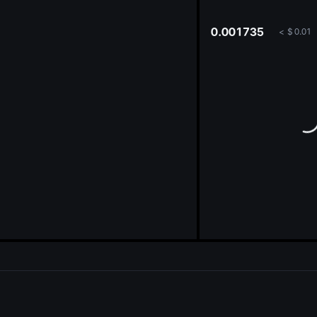
oa
0.001735
<
$
0.01