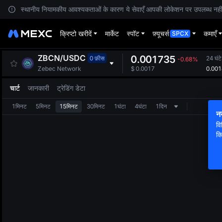
स्थानीय नियामकीय आवश्यकताओं के कारण ये सेवाएँ आपकी लोकेशन पर उपलब्ध नहीं हैं
क्रिप्टो खरीदें
मार्केट
स्पॉट
फ़्यूचर्स
कमाएँ
SPCX
ZBCN
/
USDC
0.001735
0 फ़ीस
24 घंटे
-0.68%
0.00
Zebec Network
$
0.0017
चार्ट
जानकारी
ट्रेडिंग डेटा
1मिनट
5मिनट
15मिनट
30मिनट
1घंटा
4घंटा
1दिन
न
वि
क्