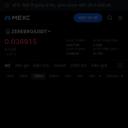
UNITREE 
ध नहीं हैं. किसी भी पूछताछ के लिए, कृपया कस्टमर सर्विस टीम से संपर्क करें.
स्थ
TUT
क्रिप्टो खरीदें
मार्केट
स्पॉट
साइन अप करें
फ़्यूचर्स
BMT
कमाएँ
SPCX
MUBARA
UNITREE 
ZEREBRO
/
USDT
डिफ़ॉल
TUT
गया
0.036915
24 घंटे में उच्चतम
24 घंटे में वॉल्यूम
(
ZEREBRO
)
BMT
0.037739
2.22M
स्पॉट ट्
MUBARA
24 घंटे में न्यूनतम
24 घंटे में राशि
(
USDT
)
$
0.036
ज़्यादा
0.036020
81.75K
-0.31%
UNITREE 
अपडेट क
प्राथमि
चार्ट
ऑर्डर बुक
मार्केट ट्रेड
जानकारी
ट्रेडिंग डेटा
मार्केट मूवर्स
को कस्ट
1मिनट
5मिनट
15मिनट
30मिनट
1घंटा
4घंटा
1दिन
ओरिजनल