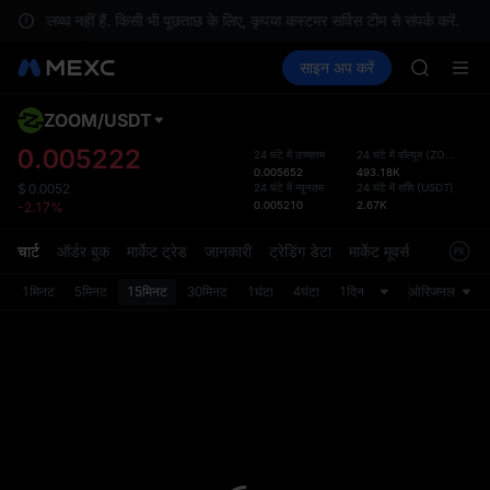
GOLD(X
उपलब्ध नहीं हैं. किसी भी पूछताछ के लिए, कृपया कस्टमर सर्विस टीम से संपर्क करें.
AAOI
क्रिप्टो खरीदें
मार्केट
स्पॉट
साइन अप करें
फ़्यूचर्स
SKYAI
कमाएँ
SPCX
UNITREE 
SPCX ris
ZOOM
/
USDT
डिफ़ॉल
GOLD(X
गया
0.005222
24 घंटे में उच्चतम
24 घंटे में वॉल्यूम
(
ZOOM
)
AAOI
0.005652
493.18K
स्पॉट ट्
SKYAI
24 घंटे में न्यूनतम
24 घंटे में राशि
(
USDT
)
$
0.0052
ज़्यादा
0.005210
2.67K
-2.17%
UNITREE 
अपडेट क
SPCX ris
प्राथमि
चार्ट
ऑर्डर बुक
मार्केट ट्रेड
जानकारी
ट्रेडिंग डेटा
मार्केट मूवर्स
को कस्ट
1मिनट
5मिनट
15मिनट
30मिनट
1घंटा
4घंटा
1दिन
ओरिजनल