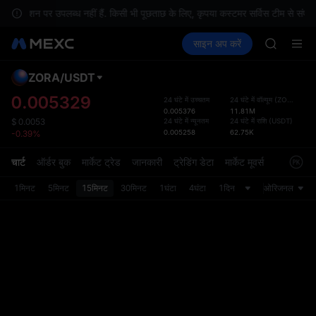
GOLD(X
लोकेशन पर उपलब्ध नहीं हैं. किसी भी पूछताछ के लिए, कृपया कस्टमर सर्विस टीम से संपर्क क
AAOI
क्रिप्टो खरीदें
मार्केट
स्पॉट
साइन अप करें
फ़्यूचर्स
SKYAI
कमाएँ
SPCX
UNITREE 
SPCX ris
ZORA
/
USDT
डिफ़ॉल
GOLD(X
गया
0.005329
24 घंटे में उच्चतम
24 घंटे में वॉल्यूम
(
ZORA
)
AAOI
0.005376
11.81M
स्पॉट ट्
SKYAI
24 घंटे में न्यूनतम
24 घंटे में राशि
(
USDT
)
$
0.0053
ज़्यादा
0.005258
62.75K
-0.39%
UNITREE 
अपडेट क
SPCX ris
प्राथमि
चार्ट
ऑर्डर बुक
मार्केट ट्रेड
जानकारी
ट्रेडिंग डेटा
मार्केट मूवर्स
को कस्ट
1मिनट
5मिनट
15मिनट
30मिनट
1घंटा
4घंटा
1दिन
ओरिजनल