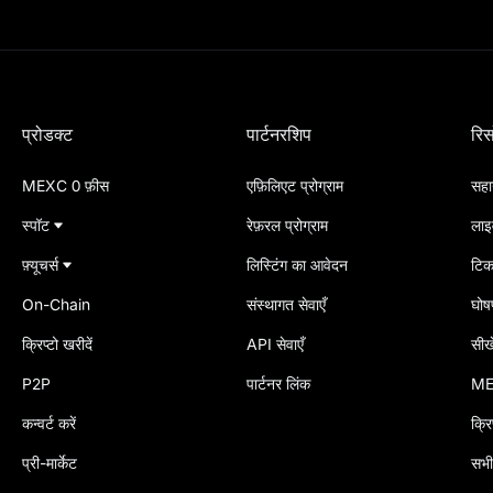
प्रोडक्ट
पार्टनरशिप
रिस
MEXC 0 फ़ीस
एफ़िलिएट प्रोग्राम
सहाय
स्पॉट
रेफ़रल प्रोग्राम
लाइ
फ़्यूचर्स
लिस्टिंग का आवेदन
टिक
On-Chain
संस्थागत सेवाएँ
घोषण
क्रिप्टो खरीदें
API सेवाएँ
सीखे
P2P
पार्टनर लिंक
ME
कन्वर्ट करें
क्रि
प्री-मार्केट
सभी 