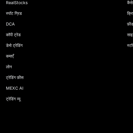
RealStocks
कैसे
स्पॉट ग्रिड
क्रि
DCA
फ़ीड
कॉपी ट्रेड
साइ
डेमो ट्रेडिंग
स्ट
कमाएँ
लोन
ट्रेडिंग फ़ीस
MEXC AI
ट्रेडिंग व्यू