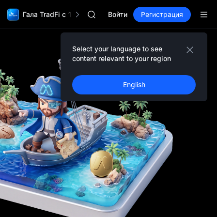
SKYAI
Гала TradFi с 1 000 000$
Подписка на рынок UNITREE STAR 10
Войти
Регистрация
SPCX растет после локапа
GOLD(XAU)
AAOI
Select your language to see
Подробности события
SKYAI
content relevant to your region
Подписка на рынок UNITREE STAR 10
SPCX растет после локапа
English