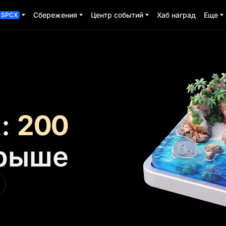
Сбережения
Центр событий
Хаб наград
Еще
SPCX
ж:
200
рыше