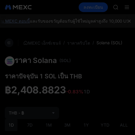
GOLD(X
ซื้อคริปโต
ตลาด
สปอต
ลงทะเบียน
ฟิวเจอร์ส
SPCX
E
SPCX
CASHCA
HFT
 MEXC ตอนนี้
และรับของขวัญต้อนรับผู้ใช้ใหม่มูลค่าสูงถึง 10,000 USDT!
M
UNITREE
ฟิวเจอร์ส
GOLD(X
/
/
Solana (SOL)
MEXC เอ็กซ์เชนจ์
ราคาคริปโต
SPCX
CASHCA
ราคา Solana
HFT
(SOL)
UNITREE
ฟิวเจอร์ส
ราคาปัจจุบัน 1 SOL เป็น THB
฿2,408.8823
-0.83%
1D
THB - ฿
1D
7D
1M
3M
1Y
YTD
ALL