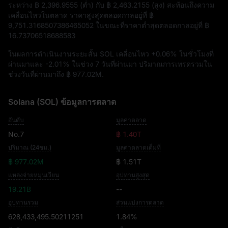
ระหว่าง
฿ 2,396.9555
(ต่ำ) กับ
฿ 2,463.2155
(สูง) สะท้อนถึงความ
เคลื่อนไหวในตลาด ราคาสูงสุดตลอดกาลอยู่ที่
฿
9,751.3168507386465052
ในขณะที่ราคาต่ำสุดตลอดกาลอยู่ที่
฿
16.73706518688583
ในผลการดำเนินงานระยะสั้น SOL เคลื่อนไหว
+0.06%
ในชั่วโมงที่
ผ่านมาและ
-2.01%
ในช่วง 7 วันที่ผ่านมา ปริมาณการเทรดรวมใน
ช่วงวันที่ผ่านมาถึง
฿ 977.02M
.
Solana (SOL) ข้อมูลการตลาด
อันดับ
มูลค่าตลาด
No.7
฿ 1.40T
ปริมาณ (24ชม.)
มูลค่าตลาดเต็มที่
฿ 977.02M
฿ 1.51T
แหล่งจ่ายหมุนเวียน
อุปทานสูงสุด
19.21B
--
อุปทานรวม
ส่วนแบ่งการตลาด
628,433,495.50211251
1.84%