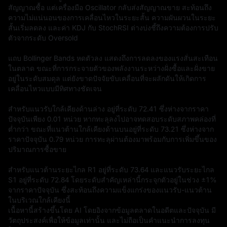
สัญญาณซื้อ แต่เครื่องมือ Oscillator กลับส่งสัญญาณขาย สะท้อนถึง
ความไม่แน่นอนของการเคลื่อนไหวในระยะสั้น ความผันผวนในระยะ
สั้นเริ่มลดลง และค่า KDJ กับ StochRSI ต่างบ่งชี้ถึงความต้องการปรับ
ตัวจากระดับ Oversold

แถบ Bollinger Bands หดตัวลง แสดงถึงการลดลงของแรงสั่นสะเทือน
ในตลาด ขณะที่การกระจายตัวของพลังงานระหว่างฝั่งซื้อและฝั่งขาย
อยู่ในระดับสมดุล แต่ยังขาดปัจจัยขับเคลื่อนที่จะผลักดันให้เกิดการ
เคลื่อนไหวแบบมีทิศทางชัดเจน

สำหรับแนวรับใกล้เคียงด้านล่าง อยู่ที่ระดับ 72.41 ซึ่งห่างจากราคา
ปัจจุบันเพียง 0.01 หน่วย หากทะลุลงไปอาจทดสอบระดับสภาพคล่องที่
ต่ำกว่า ขณะที่แนวต้านใกล้เคียงด้านบนอยู่ที่ระดับ 73.21 ซึ่งห่างจาก
ราคาปัจจุบัน 0.79 หน่วย การทะลุผ่านต้องมาพร้อมกับการเพิ่มขึ้นของ
ปริมาณการซื้อขาย

สำหรับแนวต้านระยะไกล R1 อยู่ที่ระดับ 73.64 และแนวรับระยะไกล 
S1 อยู่ที่ระดับ 72.84 โดยระดับสำคัญเหล่านี้กระจุกตัวอยู่ในช่วง ±1% 
จากราคาปัจจุบัน ซึ่งสะท้อนถึงความแข็งแกร่งของแนวรับ-แนวต้าน
ในบริเวณใกล้เคียงนี้
เนื้อหานี้สร้างขึ้นโดย AI โดยอิงจากข้อมูลตลาดในอดีตและปัจจุบัน มี
วัตถุประสงค์เพื่อให้ข้อมูลเท่านั้น และไม่ถือเป็นคำแนะนำการลงทุน