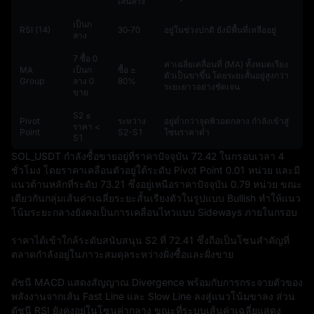
เส้นล่าง
เป็นก
RSI (14)
30‑70
อยู่ในช่วงปกติ ยังมีพื้นที่เหลืออยู่
ลาง
7 ซื้อ 0
ค่าเฉลี่ยเคลื่อนที่ (MA) ทั้งหมดเรียง
MA
เป็นก
ซื้อ ≥
ตัวเป็นขาขึ้น โดยระยะสั้นอยู่สูงกว่า
Group
ลาง 0
80%
ระยะยาวอย่างชัดเจน
ขาย
S2 ≤
Pivot
ระหว่าง
อยู่ต่ำกว่าจุดพิวอตกลาง กำลังเข้าสู่
ราคา <
Point
S2-S1
โซนราคาต่ำ
S1
SOL_USDT กำลังซื้อขายอยู่ที่ราคาปัจจุบัน 72.42 ในกรอบเวลา 4 
ชั่วโมง โดยราคาเคลื่อนตัวอยู่ใต้ระดับ Pivot Point 0.01 หน่วย และมี
แนวต้านหลักที่ระดับ 73.21 ซึ่งอยู่เหนือราคาปัจจุบัน 0.79 หน่วย ขณะ
เดียวกันกลุ่มเส้นค่าเฉลี่ยระยะสั้นเรียงตัวในรูปแบบ Bullish ทำให้แนว
โน้มระยะกลางยังคงเป็นการเคลื่อนไหวแบบ Sideways ภายในกรอบ

ราคาได้เข้าใกล้ระดับสนับสนุน S2 ที่ 72.41 ซึ่งถือเป็นโซนสำคัญที่
ตลาดกำลังอยู่ในภาวะสมดุลระหว่างฝั่งซื้อและฝั่งขาย

ดัชนี MACD แสดงสัญญาณ Divergence พร้อมกับการกระจายตัวของ
พลังงานจากเส้น Fast Line และ Slow Line ลงสู่แนวโน้มขาลง ส่วน
ดัชนี RSI ยังคงอยู่ในโซนค่ากลาง ขณะที่ระบบเส้นค่าเฉลี่ยแสดง