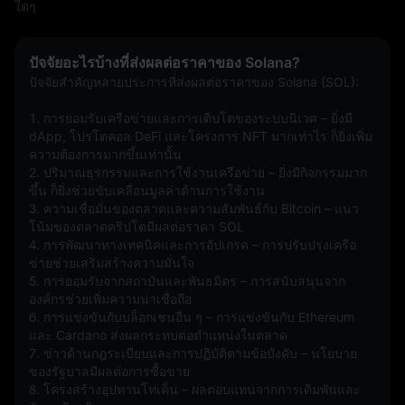
ใดๆ
ปัจจัยอะไรบ้างที่ส่งผลต่อราคาของ Solana?
ปัจจัยสำคัญหลายประการที่ส่งผลต่อราคาของ Solana (SOL):
1. การยอมรับเครือข่ายและการเติบโตของระบบนิเวศ – ยิ่งมี 
dApp, โปรโตคอล DeFi และโครงการ NFT มากเท่าไร ก็ยิ่งเพิ่ม
ความต้องการมากขึ้นเท่านั้น  
2. ปริมาณธุรกรรมและการใช้งานเครือข่าย – ยิ่งมีกิจกรรมมาก
ขึ้น ก็ยิ่งช่วยขับเคลื่อนมูลค่าด้านการใช้งาน  
3. ความเชื่อมั่นของตลาดและความสัมพันธ์กับ Bitcoin – แนว
โน้มของตลาดคริปโตมีผลต่อราคา SOL  
4. การพัฒนาทางเทคนิคและการอัปเกรด – การปรับปรุงเครือ
ข่ายช่วยเสริมสร้างความมั่นใจ  
5. การยอมรับจากสถาบันและพันธมิตร – การสนับสนุนจาก
องค์กรช่วยเพิ่มความน่าเชื่อถือ  
6. การแข่งขันกับบล็อกเชนอื่น ๆ – การแข่งขันกับ Ethereum 
และ Cardano ส่งผลกระทบต่อตำแหน่งในตลาด  
7. ข่าวด้านกฎระเบียบและการปฏิบัติตามข้อบังคับ – นโยบาย
ของรัฐบาลมีผลต่อการซื้อขาย  
8. โครงสร้างอุปทานโทเค็น – ผลตอบแทนจากการเดิมพันและ