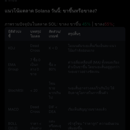
แนวโน้มตลาด Solana วันนี้: ขาขึ้นหรือขาลง?
ภาพรวมปัจจุบันในตลาด SOL: ขาลง ขาขึ้น
45%
| ขาลง
55%
;
มิติตัวบ่ง
บทสรุป
สัดส่วน/
สรุปสั้นๆ
ชี้
โมเดล
เกณฑ์
Dead
โมเมนตัมระยะสั้นเริ่มเย็นลง แนว
KDJ
K < D
Cross
โน้มกำลังอ่อนแรง
7 ซื้อ 0
ค่าเฉลี่ยเคลื่อนที่ (MA) ทั้งหมดเรียง
EMA
เป็นก
ซื้อ ≥
ตัวเป็นขาขึ้น โดยระยะสั้นอยู่สูงกว่า
Group
ลาง 0
80%
ระยะยาวอย่างชัดเจน
ขาย
โซน
ขาย
ระยะสั้นอาจร่วงลงเร็วเกินไป ให้
StochRSI
< 20
มากเกิน
จับตาดูโอกาสในการฟื้นตัว
ไป
Dead
DIF <
MACD
เริ่มเห็นสัญญาณขาลงแล้ว
Cross
DEA
แตะ
BOLL
ราคา <
เข้าสู่โซน "ราคาถูก" ความผันผวน
หรือทะลุ
(20,2)
เส้นล่าง
เพิ่มสูงขึ้น