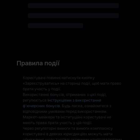
Правила події
Користувачі повинні натиснути кнопку
«Зареєструватись» на сторінці події, щоб мати право
брати участь у події.
Використання бонусів, отриманих з цієї події,
регулюється
Інструкціями з використання
ф'ючерсних бонусів
. Будь ласка, ознайомтеся з
відповідними умовами перед використанням.
Маркет-мейкери та інституційні користувачі не
мають права брати участь у цій події.
Через регуляторні вимоги та вимоги комплаєнсу
користувачі в деяких юрисдикціях можуть мати
обмеження щодо торгівлі окремими криптовалютами.