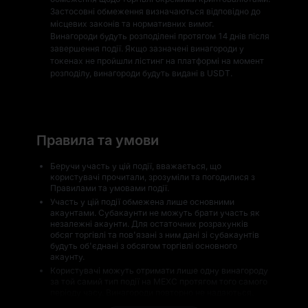
Застосовні обмеження визначаються відповідно до
місцевих законів та нормативних вимог.
Винагороди будуть розподілені протягом 14 днів після
завершення події. Якщо зазначені винагороди у
токенах не пройшли лістинг на платформі на момент
розподілу, винагороди будуть видані в USDT.
Правила та умови
Беручи участь у цій події, вважається, що
користувачі прочитали, зрозуміли та погодилися з
Правилами та умовами події.
Участь у цій події обмежена лише основними
акаунтами. Субакаунти не можуть брати участь як
незалежні акаунти. Для остаточних розрахунків
обсяг торгівлі та пов'язані з ним дані зі субакаунтів
будуть об'єднані з обсягом торгівлі основного
акаунту.
Користувачі можуть отримати лише одну винагороду
за той самий тип події на MEXC протягом того самого
періоду часу. Винагороди повторно не надаються.
Вартість винагород може коливатися залежно від