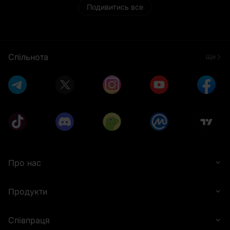
Подивитись все
ринкових умов і збільшуватися або зменшуватися в
будь-який момент. MEXC не несе відповідальності за
будь-які зміни вартості винагороди, спричинені
волатильністю ринку.
Усі переможці винагород підлягають перевірці ризиків
MEXC перед розподілом винагород. Користувачі, які
Спільнота
Ще
не пройдуть перевірку, не отримають винагороди, а
винагороди не будуть надаватися повторно. MEXC
зберігає за собою остаточне рішення з усіх питань
розподілу винагород.
Протягом періоду події MEXC відстежуватиме торгову
активність, щоб виявляти та запобігати будь-якій
формі шахрайства або аномальної поведінки,
зокрема: створення декількох акаунтів, використання
акаунту або особистої інформації іншої особи,
надання неправдивих даних під час KYC, штучне
завищення торгових даних, участь в угодах з вош-
трейдингу або відмивання грошей, порушення умов
події, порушення місцевих нормативних вимог або
Про нас
участь у будь-яких інших незаконних, шахрайських
або шкідливих діях. У разі виявлення будь-якої такої
поведінки MEXC залишає за собою право
Продукти
дискваліфікувати користувачів від отримання
винагород.
Ця подія не є і не має розглядатися як рекомендація
або інвестиційна порада щодо купівлі чи продажу
Співпраця
будь-яких товарів. Цифрові активи спекулятивні та