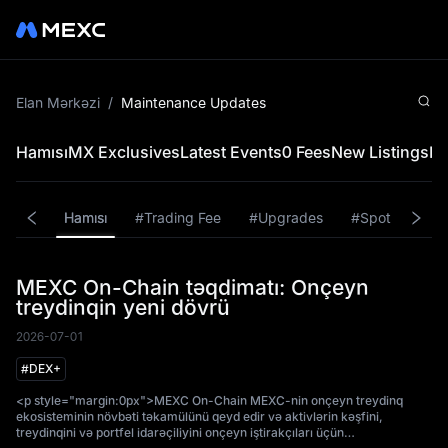
Elan Mərkəzi
/
Maintenance Updates
Hamısı
MX Exclusives
Latest Events
0 Fees
New Listings
Re
Hamısı
#Trading Fee
#Upgrades
#Spot
#St
MEXC On-Chain təqdimatı: Onçeyn
treydinqin yeni dövrü
2026-07-01
#
DEX+
<p style="margin:0px">MEXC On-Chain MEXC-nin onçeyn treydinq
ekosisteminin növbəti təkamülünü qeyd edir və aktivlərin kəşfini,
treydinqini və portfel idarəçiliyini onçeyn iştirakçıları üçün