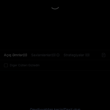
L
Açıq Əmrlər(0)
Saxlanılanlar(0)
Strategiyalar (0)
Digər Cütləri Gizlədin
Qeydiyyatdan keçin
/
Daxil olun