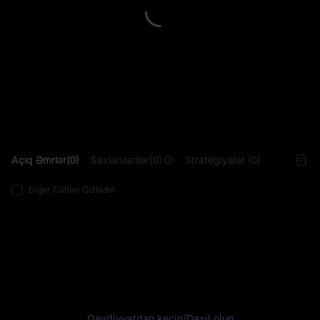
L
Açıq Əmrlər(0)
Saxlanılanlar(0)
Strategiyalar (0)
Digər Cütləri Gizlədin
Qeydiyyatdan keçin
/
Daxil olun