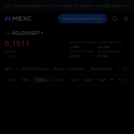
SKYAI
n ərazinizdə əlçatan deyil. Hər hansı bir sualınız ilə bağlı Müştəri xid
ACE
Kripto al
Bazarlar
Qeydiyyatdan keçin
Spot
Futures
HFT
SPCX
SPCX
UNITREE
AGLD
/
USDT
Defol
Unitree 
Yenil
0,1511
24 saat Ən Yüksək
24 saat Həcm
(
AGLD
)
SKYAI
0,1562
376,62K
Spot t
ACE
24 saat Ən Aşağı
24 saat Məbləğ
(
USDT
)
$
0,15
istifa
0,1478
57,54K
-2,45%
HFT
interf
SPCX
Tərtib
Qrafik
Əmr Kitabçası
Bazar Ticarətləri
Məlumatlar
Treydinq
UNITREE
bölməs
Unitree 
bilərsi
1dəq.
5dəq.
15dəq.
30dəq.
1saat
4saat
1gün
Orijinal