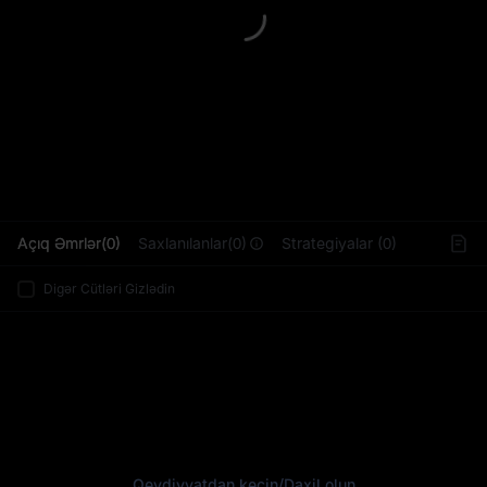
L
Açıq Əmrlər(0)
Saxlanılanlar(0)
Strategiyalar (0)
Digər Cütləri Gizlədin
Qeydiyyatdan keçin
/
Daxil olun