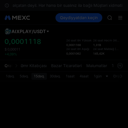
SPCX ris
izdə əlçatan deyil. Hər hansı bir sualınız ilə bağlı Müştəri xidməti ilə
GOLD(X
Kripto al
Bazarlar
Qeydiyyatdan keçin
Spot
Futures
AAOI
SPCX
SKYAI
UNITREE 
AIXPLAY
/
USDT
Defol
SPCX ris
Yenil
0,0001118
24 saat Ən Yüksək
24 saat Həcm
(
AIXPLAY
)
GOLD(X
0,0001168
1,31B
Spot t
AAOI
24 saat Ən Aşağı
24 saat Məbləğ
(
USDT
)
$
0,00011
istifa
0,0001062
145,42K
+4,09%
SKYAI
interf
UNITREE 
Tərtib
Qrafik
Əmr Kitabçası
Bazar Ticarətləri
Məlumatlar
Treydinq
SPCX ris
bölməs
bilərsi
1dəq.
5dəq.
15dəq.
30dəq.
1saat
4saat
1gün
Orijinal