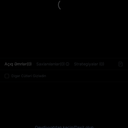
L
Açıq Əmrlər(0)
Saxlanılanlar(0)
Strategiyalar (0)
Digər Cütləri Gizlədin
Qeydiyyatdan keçin
/
Daxil olun