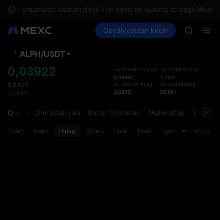
GOLD(X
sizin ərazinizdə əlçatan deyil. Hər hansı bir sualınız ilə bağlı Müştəri
AAOI
Kripto al
Bazarlar
Qeydiyyatdan keçin
Spot
Futures
SKYAI
SPCX
UNITREE 
SPCX ris
ALPH
/
USDT
Defol
GOLD(X
Yenil
0,03922
24 saat Ən Yüksək
24 saat Həcm
(
ALPH
)
AAOI
0,03937
1,72M
Spot t
SKYAI
24 saat Ən Aşağı
24 saat Məbləğ
(
USDT
)
$
0,039
istifa
0,03781
65,99K
+1,55%
UNITREE 
interf
SPCX ris
Tərtib
Qrafik
Əmr Kitabçası
Bazar Ticarətləri
Məlumatlar
Treydinq
bölməs
bilərsi
1dəq.
5dəq.
15dəq.
30dəq.
1saat
4saat
1gün
Orijinal