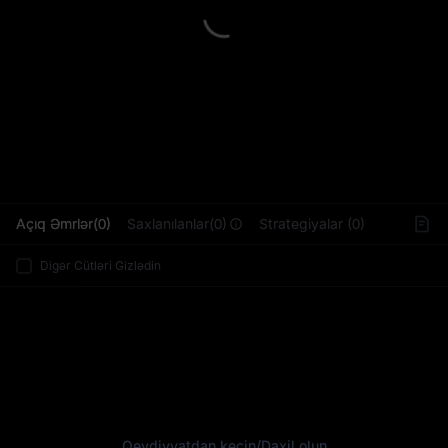
L
Açıq Əmrlər(0)
Saxlanılanlar(0)
Strategiyalar (0)
Digər Cütləri Gizlədin
Qeydiyyatdan keçin
/
Daxil olun