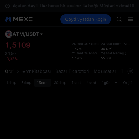
TUT
zdə əlçatan deyil. Hər hansı bir sualınız ilə bağlı Müştəri xidməti ilə 
BMT
Kripto al
Bazarlar
Qeydiyyatdan keçin
Spot
Futures
MUBARA
SPCX
UNITREE 
TUT
ATM
/
USDT
Defol
BMT
Yenil
1,5109
24 saat Ən Yüksək
24 saat Həcm
(
ATM
)
MUBARA
1,5779
36,49K
Spot t
UNITREE 
24 saat Ən Aşağı
24 saat Məbləğ
(
USDT
)
$
1,50
istifa
1,4702
55,36K
-0,33%
interf
Tərtib
Qrafik
Əmr Kitabçası
Bazar Ticarətləri
Məlumatlar
Treydinq
bölməs
bilərsi
1dəq.
5dəq.
15dəq.
30dəq.
1saat
4saat
1gün
Orijinal