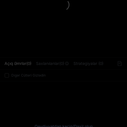
L
Açıq Əmrlər(0)
Saxlanılanlar(0)
Strategiyalar (0)
Digər Cütləri Gizlədin
Qeydiyyatdan keçin
/
Daxil olun