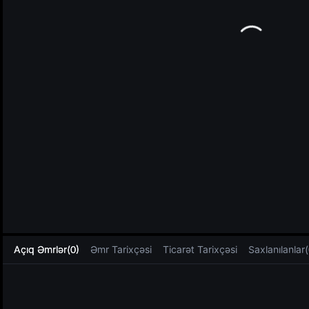
L
Açıq Əmrlər(0)
Əmr Tarixçəsi
Ticarət Tarixçəsi
Saxlanılanlar(