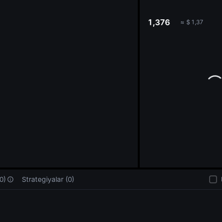
oa
1,376
≈
$
1,37
0)
Strategiyalar (0)