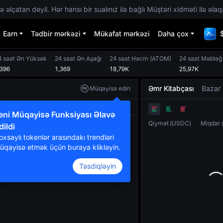
 əlçatan deyil. Hər hansı bir sualınız ilə bağlı Müştəri xidməti ilə əlaq
Earn
Tədbir mərkəzi
Mükafat mərkəzi
Daha çox
4 saat Ən Yüksək
24 saat Ən Aşağı
24 saat Həcm
(
ATOM
)
24 saat Məbləğ
,396
1,369
18,79K
25,97K
Əmr Kitabçası
Bazar 
Müqayisə edin
Orijinal
TradingView
Dərinlik
eni Müqayisə Funksiyası Əlavə
Qiymət
(
USDC
)
Miqdar
dildi
oxsaylı tokenlər arasındakı trendləri
üqayisə etmək üçün buraya klikləyin.
Təsdiqləyin