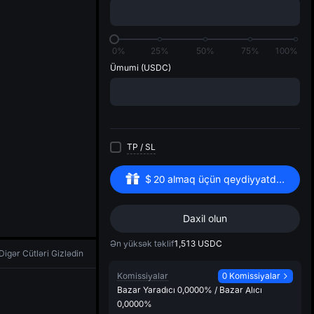
di
0%
25%
50%
75%
100%
Ümumi
(USDC)
TP
/
SL
$
20
almaq üçün qeydiyyatdan keçin
Daxil olun
Ən yüksək təklif
1,513
USDC
Digər Cütləri Gizlədin
Komissiyalar
0 Komissiyalar
Bazar Yaradıcı
0,0000%
/
Bazar Alıcı
0,0000%