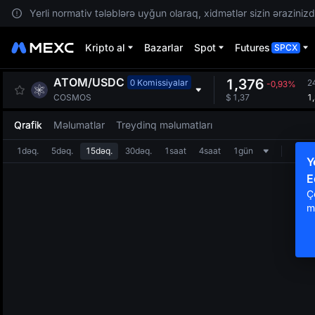
Yerli normativ tələblərə uyğun olaraq, xidmətlər sizin ərazinizdə
Kripto al
Bazarlar
Spot
Futures
SPCX
ATOM
/
USDC
1,376
0 Komissiyalar
2
-0,93%
1
COSMOS
$
1,37
Qrafik
Məlumatlar
Treydinq məlumatları
1dəq.
5dəq.
15dəq.
30dəq.
1saat
4saat
1gün
Y
E
Ç
m