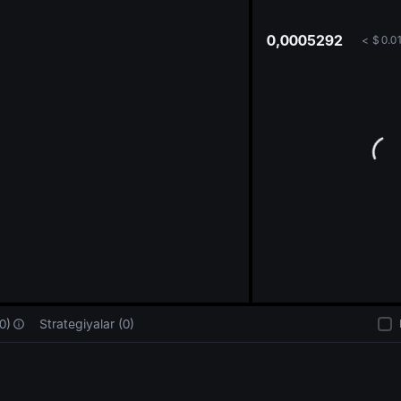
oa
0,0005292
<
$
0.0
0)
Strategiyalar (0)