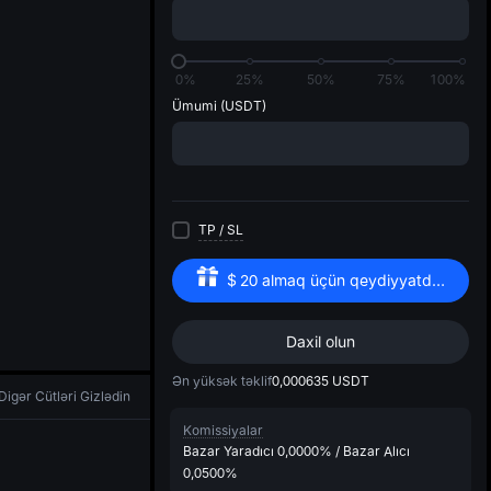
di
1
0%
25%
50%
75%
100%
Ümumi
(USDT)
TP
/
SL
$
20
almaq üçün qeydiyyatdan keçin
Daxil olun
Ən yüksək təklif
0,000635
USDT
Digər Cütləri Gizlədin
Komissiyalar
Bazar Yaradıcı
0,0000%
/
Bazar Alıcı
0,0500%