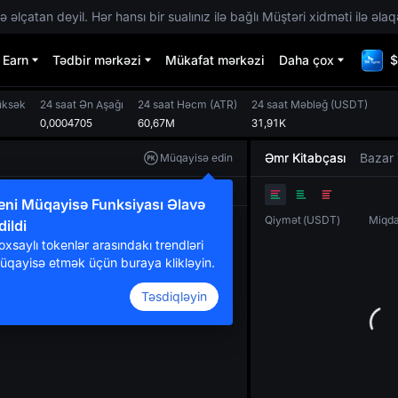
 əlçatan deyil. Hər hansı bir sualınız ilə bağlı Müştəri xidməti ilə əlaq
Earn
Tədbir mərkəzi
Mükafat mərkəzi
Daha çox
$
üksək
24 saat Ən Aşağı
24 saat Həcm
(
ATR
)
24 saat Məbləğ
(
USDT
)
0,0004705
60,67M
31,91K
Əmr Kitabçası
Bazar 
Müqayisə edin
Orijinal
TradingView
Dərinlik
eni Müqayisə Funksiyası Əlavə
Qiymət
(
USDT
)
Miqd
dildi
oxsaylı tokenlər arasındakı trendləri
üqayisə etmək üçün buraya klikləyin.
Təsdiqləyin