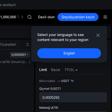
ə saxlayın.
Unitree Future Now Live
BLESS
1,000,000 TradFi Gala
MINIMAX
Daxil olun
Qeydiyyatdan keçin
HEI
CAP
Defol
UNITREE
Select your language to see
Yenil
Unitree Future Now Live
content relevant to your region
Spot t
BLESS
Ticarətləri
Spot
Fyuçers
istifa
MINIMAX
English
interf
0,0000001
HEI
Alın
Satın
Tərtib
CAP
ar
(
ATR
)
Ümumi
(
USDT
)
bölməs
UNITREE
bilərsi
Limit
Bazar
TP/SL
Unitree Future Now Live
Mövcuddur
--
USDT
Qiymət
(USDT)
Məbləğ
(ATR)