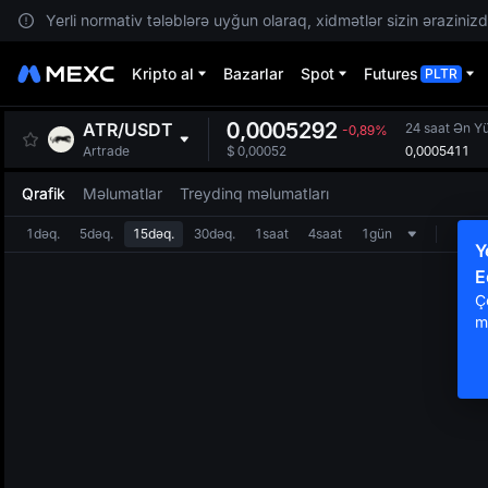
Yerli normativ tələblərə uyğun olaraq, xidmətlər sizin ərazinizdə
Kripto al
Bazarlar
Spot
Futures
PLTR
0,0005292
ATR
/
USDT
24 saat Ən Y
-0,89%
0,0005411
Artrade
$
0,00052
Qrafik
Məlumatlar
Treydinq məlumatları
1dəq.
5dəq.
15dəq.
30dəq.
1saat
4saat
1gün
Y
E
Ç
m