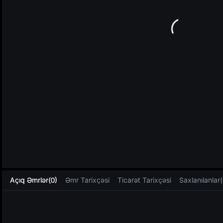
L
Açıq Əmrlər(0)
Əmr Tarixçəsi
Ticarət Tarixçəsi
Saxlanılanlar(