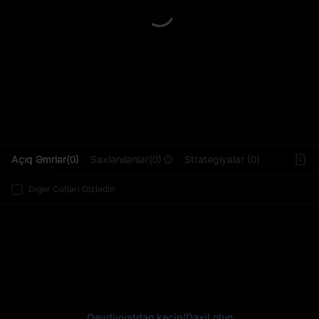
L
Açıq Əmrlər(0)
Saxlanılanlar(0)
Strategiyalar (0)
Digər Cütləri Gizlədin
Qeydiyyatdan keçin
/
Daxil olun