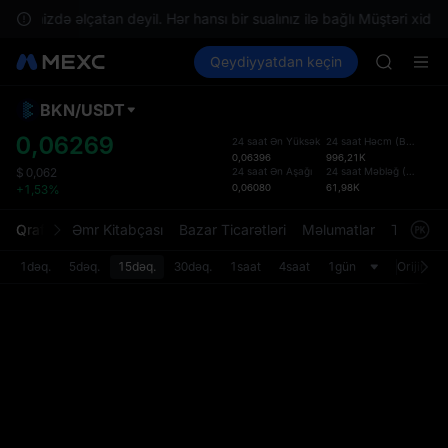
SPCX ris
ərazinizdə əlçatan deyil. Hər hansı bir sualınız ilə bağlı Müştəri xidmət
GOLD(X
Kripto al
Bazarlar
Qeydiyyatdan keçin
Spot
Futures
AAOI
SPCX
SKYAI
UNITREE 
BKN
/
USDT
Defol
SPCX ris
Yenil
0,06269
24 saat Ən Yüksək
24 saat Həcm
(
BKN
)
GOLD(X
0,06396
996,21K
Spot t
AAOI
24 saat Ən Aşağı
24 saat Məbləğ
(
USDT
)
$
0,062
istifa
0,06080
61,98K
+1,53%
SKYAI
interf
UNITREE 
Tərtib
Qrafik
Əmr Kitabçası
Bazar Ticarətləri
Məlumatlar
Treydinq
SPCX ris
bölməs
bilərsi
1dəq.
5dəq.
15dəq.
30dəq.
1saat
4saat
1gün
Orijinal