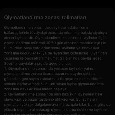
L
Qiymətləndirmə zonası təlimatları
Qiymətləndirmə zonasındakı layihələr adətən icma
istifadəçilərinin tövsiyələri əsasında erkən mərhələdə siyahıya
alınan layihələrdir. Qiymətləndirmə zonasındakı layihələr üçün
qiymətləndirmə müddəti 30-60 gün arasında məhdudlaşdırılır.
Bu müddət başa çatdıqdan sonra layihələr ya innovasiya
zonasına köçürüləcək, ya da siyahıdan çıxarılacaq. Siyahıdan
çıxarılma ilə bağlı ətraflı məlumat ST elanında paylaşılacaq.
Spesifik qaydalar aşağıda qeyd olunub:
Açıq Əmrlər(0)
Saxlanılanlar(0)
Strategiyalar (0)
1. Qiymətləndirmə zonasında yerləşən layihələr yalnız
qiymətləndirmə zonası ticarət bazarında aydın şəkildə
Digər Cütləri Gizlədin
göstərilən geri sayım xatırlatması ilə qeyd olunan müddətin
sonuna qədər etibarlı olur. Geri sayım layihə qiymətləndirmə
zonasına daxil edildiyi andan başlayır.
2. Qiymətləndirmə zonasında olan bəzi ilkin layihələrin hələ
əlavə vaxt və bazar testlərinə ehtiyacı var. Bu layihələrin
qiymətləri yüksək dalğalanmaya məruz qala bilər, buna görə də
yüksək qiymətə alma/aşağı qiymətə satma riskinə və layihənin
siyahıdan çıxarılma ehtimalına qarşı diqqətli olun.